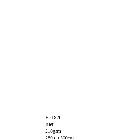
H21826
Bleu
210gsm
280 ou 300cm