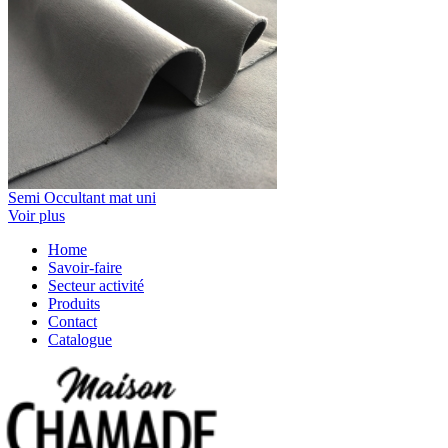
Semi Occultant mat uni
Voir plus
Home
Savoir-faire
Secteur activité
Produits
Contact
Catalogue